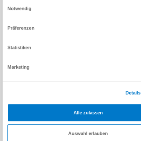
Ich habe die
Datenschutzerklärung
gelesen und akzeptiere
Einwilligungsauswahl
diese.
*
Notwendig
ANFRAGE SENDEN
Präferenzen
Statistiken
Technische Daten
Marketing
DOWNLOADS
Details
PDF-Datenblatt
Alle zulassen
Herunterladen
Auswahl erlauben