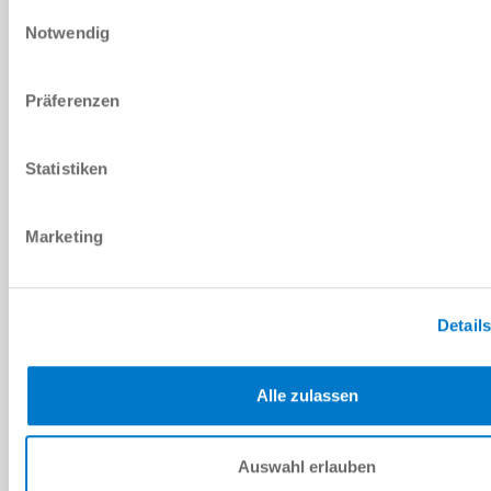
Ich habe die
Datenschutzerklärung
gelesen und akzeptiere
Einwilligungsauswahl
diese.
*
Notwendig
ANFRAGE SENDEN
Präferenzen
Statistiken
Technische Daten
Marketing
DOWNLOADS
Detail
PDF-Datenblatt
Alle zulassen
Herunterladen
Auswahl erlauben