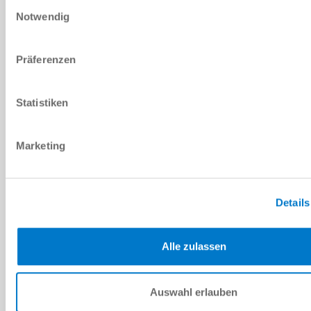
Ich habe die
Datenschutzerklärung
gelesen und akzeptiere
Einwilligungsauswahl
diese.
*
Notwendig
ANFRAGE SENDEN
Präferenzen
Statistiken
Technische Daten
Marketing
DOWNLOADS
Details
PDF-Datenblatt
Alle zulassen
Herunterladen
Auswahl erlauben