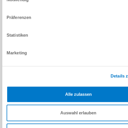
Ich habe die
Datenschutzerklärung
gelesen und akzeptiere
diese.
*
Präferenzen
ANFRAGE SENDEN
Statistiken
Marketing
Technische Daten
DOWNLOADS
Details 
Alle zulassen
PDF-Datenblatt
Herunterladen
Auswahl erlauben