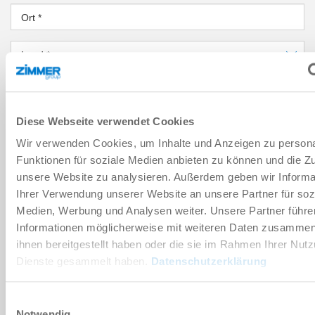
Ort
*
Land
*
PLZ
*
Diese Webseite verwendet Cookies
Bundesland
*
Wir verwenden Cookies, um Inhalte und Anzeigen zu persona
NACHRICHT
Funktionen für soziale Medien anbieten zu können und die Zug
unsere Website zu analysieren. Außerdem geben wir Informa
Nachricht
*
Ihrer Verwendung unserer Website an unsere Partner für soz
Medien, Werbung und Analysen weiter. Unsere Partner führe
Informationen möglicherweise mit weiteren Daten zusammen,
Sicherheitsabfrage
ihnen bereitgestellt haben oder die sie im Rahmen Ihrer Nut
Dienste gesammelt haben.
Datenschutzerklärung
Einwilligungsauswahl
Notwendig