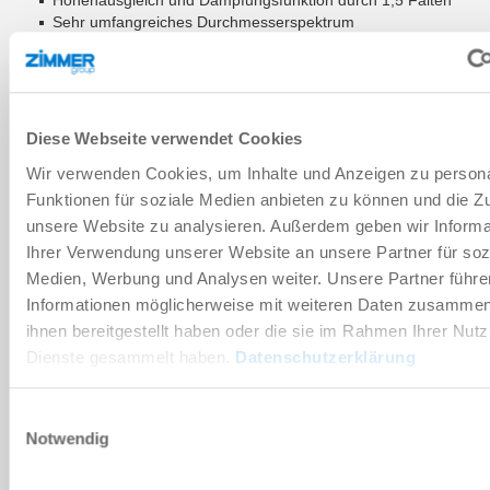
Sehr umfangreiches Durchmesserspektrum
Anwendungsgebiete
Verpackung
Konsumgüter
Intralogistik
Holz und Verbundwerkstoffe
Diese Webseite verwendet Cookies
Wir verwenden Cookies, um Inhalte und Anzeigen zu persona
ZUM WARENKORB HINZUFÜGEN
Funktionen für soziale Medien anbieten zu können und die Zug
unsere Website zu analysieren. Außerdem geben wir Informa
ZUM VERGLEICH HINZUFÜGEN
Ihrer Verwendung unserer Website an unsere Partner für soz
Medien, Werbung und Analysen weiter. Unsere Partner führe
Informationen möglicherweise mit weiteren Daten zusammen,
ihnen bereitgestellt haben oder die sie im Rahmen Ihrer Nut
Technische Daten
Dienste gesammelt haben.
Datenschutzerklärung
Einwilligungsauswahl
DOWNLOADS
Notwendig