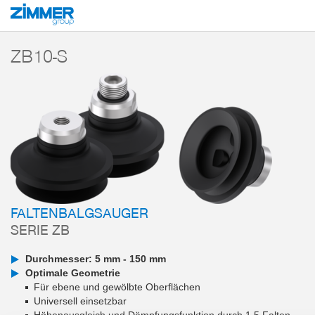
Start
Produkte
Komponenten
Vakuumtechnik
Vakuumsauger
Ser
ZB10-S
FALTENBALGSAUGER
SERIE ZB
Durchmesser: 5 mm - 150 mm
Optimale Geometrie
Für ebene und gewölbte Oberflächen
Universell einsetzbar
Höhenausgleich und Dämpfungsfunktion durch 1,5 Falten