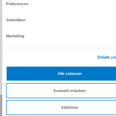
Präferenzen
PDF-Datenblatt
Herunterladen
Statistiken
Marketing
Download CAD-Daten
Details ze
Herunterladen
Alle zulassen
Auswahl erlauben
Diese Seite teilen:
Ablehnen