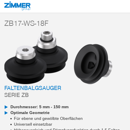
Start
Produkte
Komponenten
Vakuumtechnik
Vakuumsauger
Ser
ZB17-WS-18F
FALTENBALGSAUGER
SERIE ZB
Durchmesser: 5 mm - 150 mm
Optimale Geometrie
Für ebene und gewölbte Oberflächen
Universell einsetzbar
Höhenausgleich und Dämpfungsfunktion durch 1,5 Falten