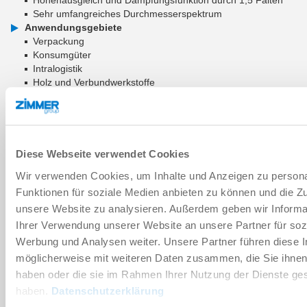
Sehr umfangreiches Durchmesserspektrum
Anwendungsgebiete
Verpackung
Konsumgüter
Intralogistik
Holz und Verbundwerkstoffe
ZUM WARENKORB HINZUFÜGEN
ZUM VERGLEICH HINZUFÜGEN
Diese Webseite verwendet Cookies
Wir verwenden Cookies, um Inhalte und Anzeigen zu persona
Funktionen für soziale Medien anbieten zu können und die Zug
unsere Website zu analysieren. Außerdem geben wir Informa
Technische Daten
Ihrer Verwendung unserer Website an unsere Partner für soz
Werbung und Analysen weiter. Unsere Partner führen diese 
Verschleißteil
möglicherweise mit weiteren Daten zusammen, die Sie ihnen 
haben oder die sie im Rahmen Ihrer Nutzung der Dienste g
haben.
Datenschutzerklärung