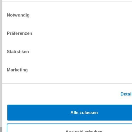
DOWNLOADS
Einwilligungsauswahl
Notwendig
PDF-Datenblatt
Präferenzen
Herunterladen
Statistiken
Marketing
Download CAD-Daten
Herunterladen
Detai
Alle zulassen
Auswahl erlauben