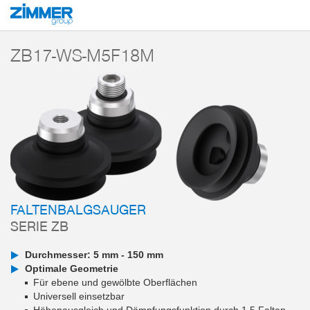
Start
Produkte
Komponenten
Vakuumtechnik
Vakuumsauger
Ser
ZB17-WS-M5F18M
FALTENBALGSAUGER
SERIE ZB
Durchmesser: 5 mm - 150 mm
Optimale Geometrie
Für ebene und gewölbte Oberflächen
Universell einsetzbar
Höhenausgleich und Dämpfungsfunktion durch 1,5 Falten