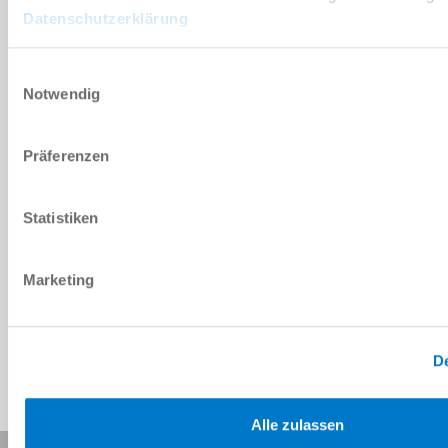
DOWNLOADS
Datenschutzerklärung
Einwilligungsauswahl
PDF-Datenblatt
Notwendig
Herunterladen
Präferenzen
Statistiken
Download CAD-Daten
Marketing
Herunterladen
De
Alle zulassen