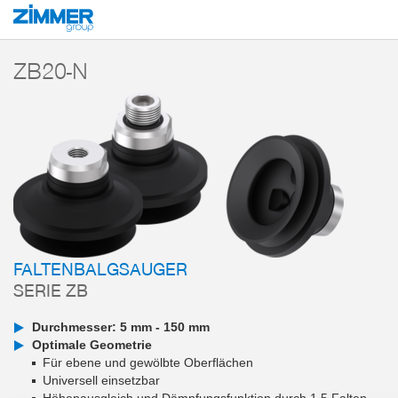
Start
Produkte
Komponenten
Vakuumtechnik
Vakuumsauger
Ser
ZB20-N
FALTENBALGSAUGER
SERIE ZB
Durchmesser: 5 mm - 150 mm
Optimale Geometrie
Für ebene und gewölbte Oberflächen
Universell einsetzbar
Höhenausgleich und Dämpfungsfunktion durch 1,5 Falten