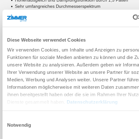
Sehr umfangreiches Durchmesserspektrum
Anwendungsgebiete
Verpackung
Konsumgüter
Intralogistik
Holz und Verbundwerkstoffe
Diese Webseite verwendet Cookies
Wir verwenden Cookies, um Inhalte und Anzeigen zu persona
ZUM WARENKORB HINZUFÜGEN
Funktionen für soziale Medien anbieten zu können und die Zug
unsere Website zu analysieren. Außerdem geben wir Informa
ZUM VERGLEICH HINZUFÜGEN
Ihrer Verwendung unserer Website an unsere Partner für soz
Medien, Werbung und Analysen weiter. Unsere Partner führe
Informationen möglicherweise mit weiteren Daten zusammen,
ihnen bereitgestellt haben oder die sie im Rahmen Ihrer Nut
Technische Daten
Dienste gesammelt haben.
Datenschutzerklärung
Einwilligungsauswahl
DOWNLOADS
Notwendig