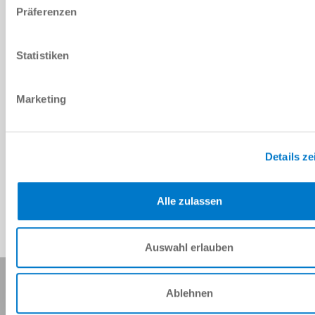
Präferenzen
PDF-Datenblatt
Herunterladen
Statistiken
Marketing
Download CAD-Daten
Details z
Herunterladen
Alle zulassen
Auswahl erlauben
Diese Seite teilen:
Ablehnen