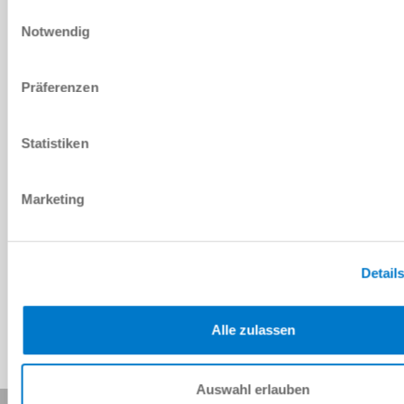
DOWNLOADS
Einwilligungsauswahl
Notwendig
PDF-Datenblatt
Präferenzen
Herunterladen
Statistiken
Marketing
Download CAD-Daten
Herunterladen
Detail
Alle zulassen
Auswahl erlauben