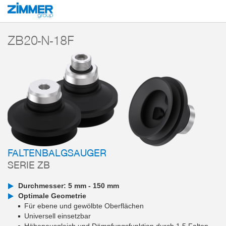
Start
Produkte
Komponenten
Vakuumtechnik
Vakuumsauger
Ser
ZB20-N-18F
FALTENBALGSAUGER
SERIE ZB
Durchmesser: 5 mm - 150 mm
Optimale Geometrie
Für ebene und gewölbte Oberflächen
Universell einsetzbar
Höhenausgleich und Dämpfungsfunktion durch 1,5 Falten