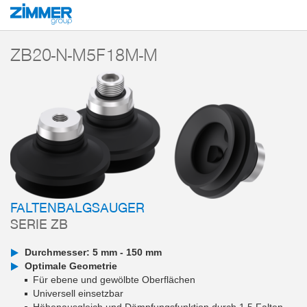
Start
Produkte
Komponenten
Vakuumtechnik
Vakuumsauger
Ser
ZB20-N-M5F18M-M
FALTENBALGSAUGER
SERIE ZB
Durchmesser: 5 mm - 150 mm
Optimale Geometrie
Für ebene und gewölbte Oberflächen
Universell einsetzbar
Höhenausgleich und Dämpfungsfunktion durch 1,5 Falten