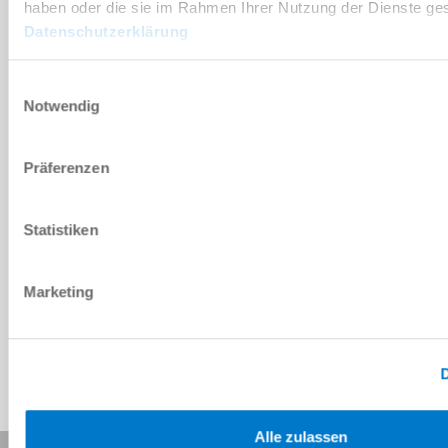
DOWNLOADS
haben oder die sie im Rahmen Ihrer Nutzung der Dienste g
Datenschutzerklärung
Einwilligungsauswahl
PDF-Datenblatt
Notwendig
Herunterladen
Präferenzen
Statistiken
Download CAD-Daten
Herunterladen
Marketing
D
Alle zulassen