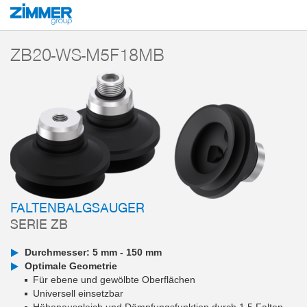
Start
Produkte
Komponenten
Vakuumtechnik
Vakuumsauger
Ser
ZB20-WS-M5F18MB
FALTENBALGSAUGER
SERIE ZB
Durchmesser: 5 mm - 150 mm
Optimale Geometrie
Für ebene und gewölbte Oberflächen
Universell einsetzbar
Höhenausgleich und Dämpfungsfunktion durch 1,5 Falten