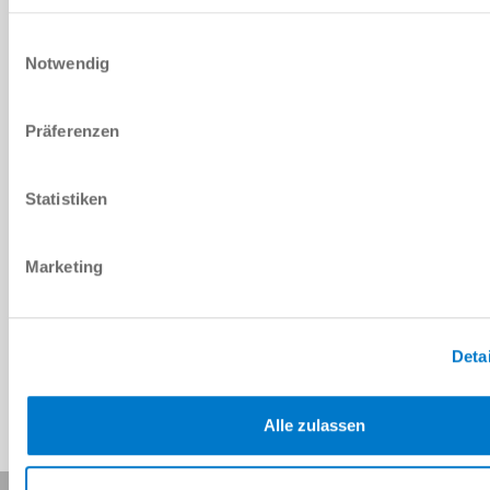
DOWNLOADS
Einwilligungsauswahl
Notwendig
PDF-Datenblatt
Präferenzen
Herunterladen
Statistiken
Marketing
Download CAD-Daten
Herunterladen
Deta
Alle zulassen