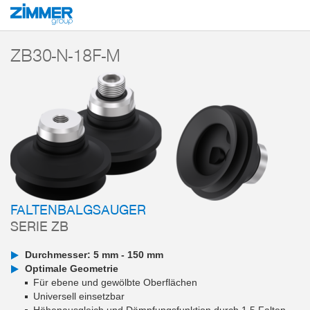
Start
Produkte
Komponenten
Vakuumtechnik
Vakuumsauger
Ser
ZB30-N-18F-M
FALTENBALGSAUGER
SERIE ZB
Durchmesser: 5 mm - 150 mm
Optimale Geometrie
Für ebene und gewölbte Oberflächen
Universell einsetzbar
Höhenausgleich und Dämpfungsfunktion durch 1,5 Falten