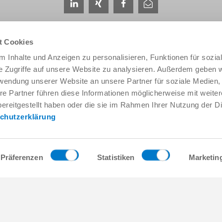
t Cookies
 Inhalte und Anzeigen zu personalisieren, Funktionen für sozia
e Zugriffe auf unsere Website zu analysieren. Außerdem geben w
rwendung unserer Website an unsere Partner für soziale Medien
Service & Kontakt
Unternehmen
re Partner führen diese Informationen möglicherweise mit weite
Ansprechpartner weltweit
THE KNOW-HOW FACTORY
ereitgestellt haben oder die sie im Rahmen Ihrer Nutzung der D
Service-Kontakt
Historie
chutzerklärung
Kontaktformular
Produktionsstandorte
Pre-Sales
Messen & Events
Service
News
Datenbereitstellung / Downloads
Qualitäts- Energie- und Umwe
Präferenzen
Statistiken
Marketin
Anfahrt
Awards
Presse
Verhaltenskodex
AGB