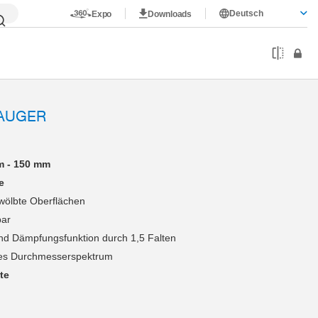
Deutsch
Expo
Downloads
AUGER
m - 150 mm
e
wölbte Oberflächen
bar
nd Dämpfungsfunktion durch 1,5 Falten
es Durchmesserspektrum
te