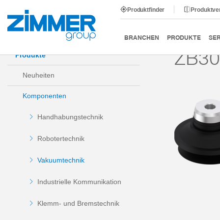
Produktfinder
Produktve
Start
Produkte
Komponenten
Vakuumtechnik
BRANCHEN
PRODUKTE
SER
ZB30
Produkte
Neuheiten
Komponenten
Handhabungstechnik
Robotertechnik
Vakuumtechnik
Industrielle Kommunikation
Klemm- und Bremstechnik