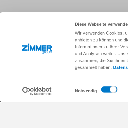
Diese Webseite verwende
+49 78 44 9139-0
info.de@zimmer-group.com
Wir verwenden Cookies, um
anbieten zu können und di
Informationen zu Ihrer Ve
Branchen
Produkte
und Analysen weiter. Unse
Mobilität
Neuheiten
zusammen, die Sie ihnen b
Maschinen- und Anlagenbau
Komponenten
gesammelt haben.
Datens
Konsumgüter
Systemlösungen
Logistik
Verfahrenstechnik
Life Science
SOFT CLOSE
Einwilligungsauswahl
Elektronik
Digital Services
Notwendig
Robotiklösungen
Produktfinder
SOFT CLOSE
Glossar & FAQ
MIM / Kunststoffteile