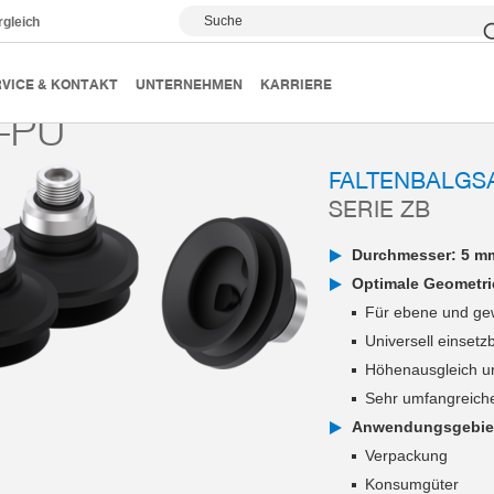
Suche
rgleich
Vakuumsauger
Serie ZB
ZB30-PU
VICE & KONTAKT
UNTERNEHMEN
KARRIERE
-PU
FALTENBALGS
SERIE ZB
Durchmesser: 5 m
Optimale Geometri
Für ebene und ge
Universell einsetz
Höhenausgleich u
Sehr umfangreich
Anwendungsgebie
Verpackung
Konsumgüter