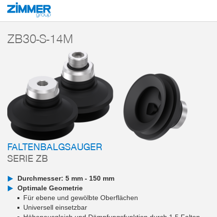
Start
Produkte
Komponenten
Vakuumtechnik
Vakuumsauger
Ser
ZB30-S-14M
FALTENBALGSAUGER
SERIE ZB
Durchmesser: 5 mm - 150 mm
Optimale Geometrie
Für ebene und gewölbte Oberflächen
Universell einsetzbar
Höhenausgleich und Dämpfungsfunktion durch 1,5 Falten