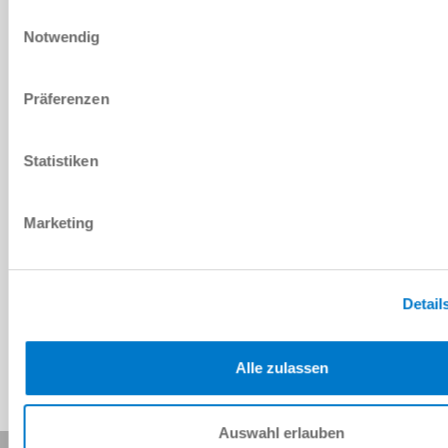
DOWNLOADS
Einwilligungsauswahl
Notwendig
PDF-Datenblatt
Präferenzen
Herunterladen
Statistiken
Marketing
Download CAD-Daten
Herunterladen
Detail
Alle zulassen
Auswahl erlauben