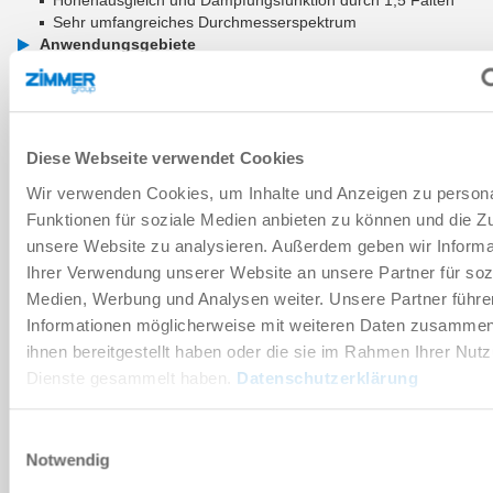
Sehr umfangreiches Durchmesserspektrum
Anwendungsgebiete
Verpackung
Konsumgüter
Intralogistik
Holz und Verbundwerkstoffe
Diese Webseite verwendet Cookies
ZUM WARENKORB HINZUFÜGEN
Wir verwenden Cookies, um Inhalte und Anzeigen zu persona
Funktionen für soziale Medien anbieten zu können und die Zug
ZUM VERGLEICH HINZUFÜGEN
unsere Website zu analysieren. Außerdem geben wir Informa
Ihrer Verwendung unserer Website an unsere Partner für soz
Medien, Werbung und Analysen weiter. Unsere Partner führe
Informationen möglicherweise mit weiteren Daten zusammen,
Technische Daten
ihnen bereitgestellt haben oder die sie im Rahmen Ihrer Nut
Dienste gesammelt haben.
Datenschutzerklärung
DOWNLOADS
Einwilligungsauswahl
Notwendig