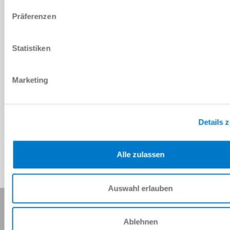
PDF-Datenblatt
Präferenzen
Herunterladen
Statistiken
Marketing
Download CAD-Daten
Herunterladen
Details 
Alle zulassen
Auswahl erlauben
Diese Seite teilen:
Ablehnen