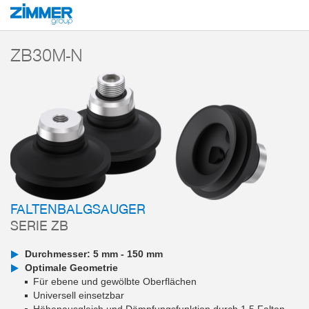
Start
Produkte
Komponenten
Vakuumtechnik
Vakuumsauger
Ser
ZB30M-N
FALTENBALGSAUGER
SERIE ZB
Durchmesser: 5 mm - 150 mm
Optimale Geometrie
Für ebene und gewölbte Oberflächen
Universell einsetzbar
Höhenausgleich und Dämpfungsfunktion durch 1,5 Falten