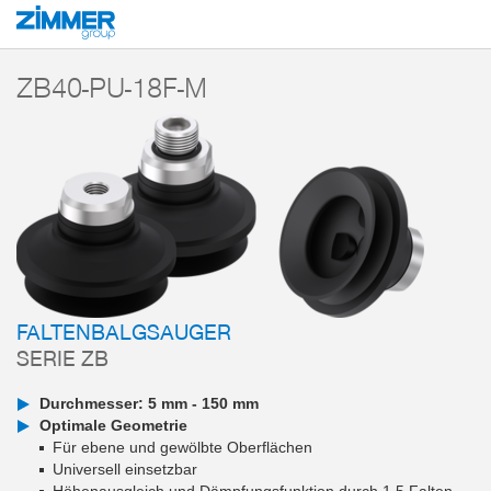
Start
Produkte
Komponenten
Vakuumtechnik
Vakuumsauger
Ser
ZB40-PU-18F-M
FALTENBALGSAUGER
SERIE ZB
Durchmesser: 5 mm - 150 mm
Optimale Geometrie
Für ebene und gewölbte Oberflächen
Universell einsetzbar
Höhenausgleich und Dämpfungsfunktion durch 1,5 Falten