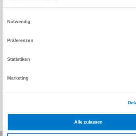
DOWNLOADS
Einwilligungsauswahl
Notwendig
PDF-Datenblatt
Herunterladen
Präferenzen
Statistiken
Download CAD-Daten
Marketing
Herunterladen
Det
Alle zulassen