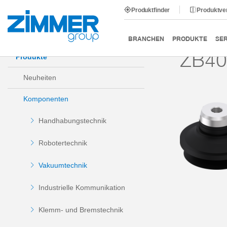
Produktfinder
Produktve
Start
Produkte
Komponenten
Vakuumtechnik
BRANCHEN
PRODUKTE
SER
ZB40
Produkte
Neuheiten
Komponenten
Handhabungstechnik
Robotertechnik
Vakuumtechnik
Industrielle Kommunikation
Klemm- und Bremstechnik