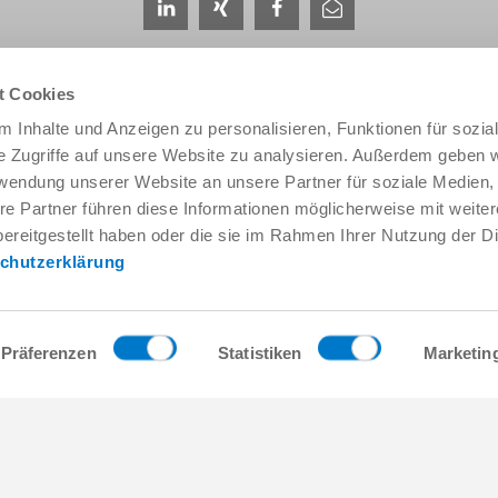
t Cookies
 Inhalte und Anzeigen zu personalisieren, Funktionen für sozia
e Zugriffe auf unsere Website zu analysieren. Außerdem geben w
rwendung unserer Website an unsere Partner für soziale Medien
Service & Kontakt
Unternehmen
re Partner führen diese Informationen möglicherweise mit weite
Ansprechpartner weltweit
THE KNOW-HOW FACTORY
ereitgestellt haben oder die sie im Rahmen Ihrer Nutzung der D
Service-Kontakt
Historie
chutzerklärung
Kontaktformular
Produktionsstandorte
Pre-Sales
Messen & Events
Service
News
Datenbereitstellung / Downloads
Qualitäts- Energie- und Umwe
Präferenzen
Statistiken
Marketin
Anfahrt
Awards
Presse
Verhaltenskodex
AGB