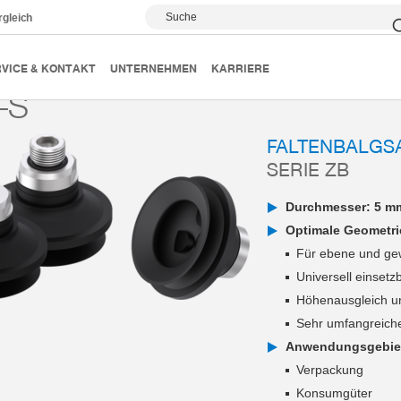
Suche
rgleich
Vakuumsauger
Serie ZB
ZB40-S
VICE & KONTAKT
UNTERNEHMEN
KARRIERE
-S
FALTENBALGS
SERIE ZB
Durchmesser: 5 m
Optimale Geometri
Für ebene und ge
Universell einsetz
Höhenausgleich u
Sehr umfangreich
Anwendungsgebie
Verpackung
Konsumgüter