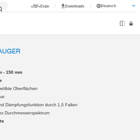
Deutsch
Expo
Downloads
AUGER
m - 150 mm
e
wölbte Oberflächen
bar
nd Dämpfungsfunktion durch 1,5 Falten
es Durchmesserspektrum
te