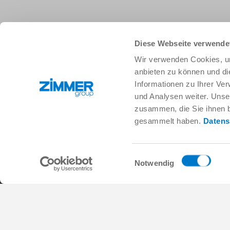
Diese Webseite verwende
+49 78 44 9139-0
info.de@zimmer-group.com
Wir verwenden Cookies, um
anbieten zu können und di
Informationen zu Ihrer Ve
Branchen
Produkte
und Analysen weiter. Unse
Mobilität
Neuheiten
zusammen, die Sie ihnen b
Maschinen- und Anlagenbau
Komponenten
gesammelt haben.
Datens
Konsumgüter
Systemlösungen
Logistik
Verfahrenstechnik
Life Science
SOFT CLOSE
Einwilligungsauswahl
Elektronik
Digital Services
Notwendig
Robotiklösungen
Produktfinder
SOFT CLOSE
Glossar & FAQ
MIM / Kunststoffteile