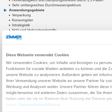
Sehr umfangreiches Durchmesserspektrum
Anwendungsgebiete
Verpackung
Konsumgüter
Intralogistik
Holz und Verbundwerkstoffe
ZUM WARENKORB HINZUFÜGEN
ZUM VERGLEICH HINZUFÜGEN
Diese Webseite verwendet Cookies
Wir verwenden Cookies, um Inhalte und Anzeigen zu persona
Funktionen für soziale Medien anbieten zu können und die Zug
unsere Website zu analysieren. Außerdem geben wir Informa
Technische Daten
Ihrer Verwendung unserer Website an unsere Partner für soz
Werbung und Analysen weiter. Unsere Partner führen diese 
möglicherweise mit weiteren Daten zusammen, die Sie ihnen 
Verschleißteil
haben oder die sie im Rahmen Ihrer Nutzung der Dienste g
haben.
Datenschutzerklärung