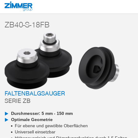
Start
Produkte
Komponenten
Vakuumtechnik
Vakuumsauger
Ser
ZB40-S-18FB
FALTENBALGSAUGER
SERIE ZB
Durchmesser: 5 mm - 150 mm
Optimale Geometrie
Für ebene und gewölbte Oberflächen
Universell einsetzbar
Höhenausgleich und Dämpfungsfunktion durch 1,5 Falten