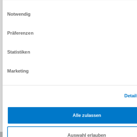
DOWNLOADS
Einwilligungsauswahl
Notwendig
PDF-Datenblatt
Präferenzen
Herunterladen
Statistiken
Marketing
Download CAD-Daten
Herunterladen
Detai
Alle zulassen
Auswahl erlauben