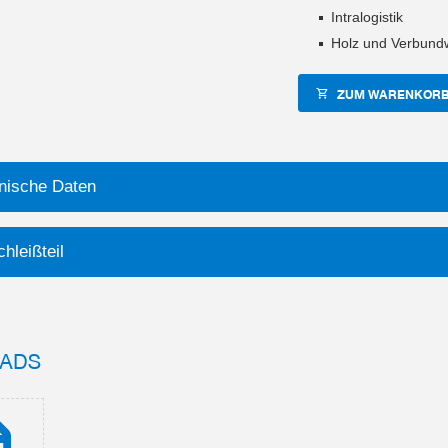
Intralogistik
Holz und Verbundw
ZUM WARENKORB
nische Daten
hleißteil
ADS