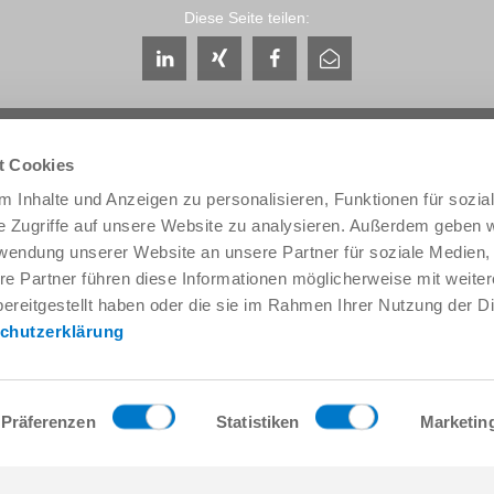
Diese Seite teilen:
t Cookies
 Inhalte und Anzeigen zu personalisieren, Funktionen für sozia
e Zugriffe auf unsere Website zu analysieren. Außerdem geben w
Service & Kontakt
Unternehmen
rwendung unserer Website an unsere Partner für soziale Medien
Ansprechpartner weltweit
THE KNOW-HOW FACTORY
re Partner führen diese Informationen möglicherweise mit weite
Service-Kontakt
Historie
ereitgestellt haben oder die sie im Rahmen Ihrer Nutzung der D
Kontaktformular
Produktionsstandorte
chutzerklärung
Pre-Sales
Messen & Events
Service
News
Datenbereitstellung / Downloads
Qualitäts- Energie- und Umwe
Anfahrt
Awards
Präferenzen
Statistiken
Marketin
Presse
Verhaltenskodex
AGB