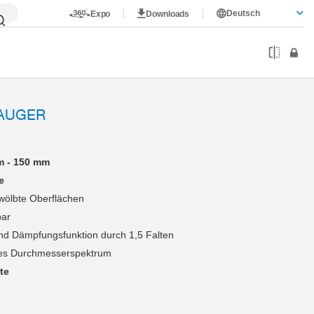
Deutsch
Expo
Downloads
AUGER
m - 150 mm
e
wölbte Oberflächen
bar
nd Dämpfungsfunktion durch 1,5 Falten
es Durchmesserspektrum
te