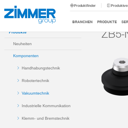
Produktfinder
Produktve
Start
Produkte
Komponenten
Vakuumtechnik
BRANCHEN
PRODUKTE
SER
ZB5-
Produkte
Neuheiten
Komponenten
Handhabungstechnik
Robotertechnik
Vakuumtechnik
Industrielle Kommunikation
Klemm- und Bremstechnik