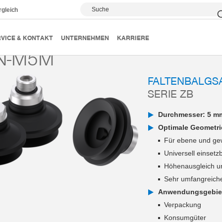
Suche
rgleich
Vakuumsauger
Serie ZB
ZB5-N-M5M
VICE & KONTAKT
UNTERNEHMEN
KARRIERE
N-M5M
FALTENBALGS
SERIE ZB
Durchmesser: 5 m
Optimale Geometri
Für ebene und ge
Universell einsetz
Höhenausgleich u
Sehr umfangreich
Anwendungsgebie
Verpackung
Konsumgüter