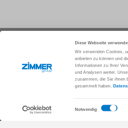
+49 78 44 9139-0
info.de@zimmer-group.com
Diese Webseite verwende
Wir verwenden Cookies, um
anbieten zu können und di
Branchen
Produkte
Informationen zu Ihrer Ve
Mobilität
Neuheiten
und Analysen weiter. Unse
Maschinen- und Anlagenbau
Komponenten
zusammen, die Sie ihnen b
Konsumgüter
Systemlösungen
gesammelt haben.
Datens
Logistik
Verfahrenstechnik
Life Science
SOFT CLOSE
Elektronik
Digital Services
Einwilligungsauswahl
Robotiklösungen
Produktfinder
Notwendig
SOFT CLOSE
Glossar & FAQ
MIM / Kunststoffteile