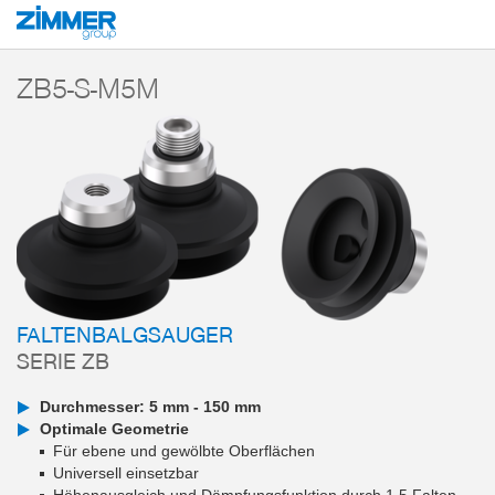
Start
Produkte
Komponenten
Vakuumtechnik
Vakuumsauger
Ser
ZB5-S-M5M
FALTENBALGSAUGER
SERIE ZB
Durchmesser: 5 mm - 150 mm
Optimale Geometrie
Für ebene und gewölbte Oberflächen
Universell einsetzbar
Höhenausgleich und Dämpfungsfunktion durch 1,5 Falten