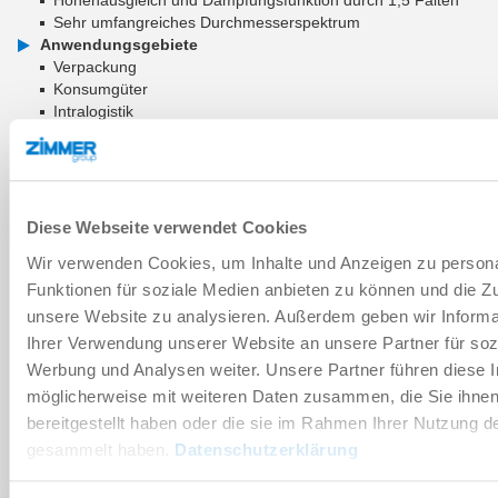
Sehr umfangreiches Durchmesserspektrum
Anwendungsgebiete
Verpackung
Konsumgüter
Intralogistik
Holz und Verbundwerkstoffe
ZUM WARENKORB HINZUFÜGEN
Diese Webseite verwendet Cookies
ZUM VERGLEICH HINZUFÜGEN
Wir verwenden Cookies, um Inhalte und Anzeigen zu persona
Funktionen für soziale Medien anbieten zu können und die Zug
unsere Website zu analysieren. Außerdem geben wir Informa
Ihrer Verwendung unserer Website an unsere Partner für soz
Technische Daten
Werbung und Analysen weiter. Unsere Partner führen diese 
möglicherweise mit weiteren Daten zusammen, die Sie ihne
Verschleißteil
bereitgestellt haben oder die sie im Rahmen Ihrer Nutzung d
gesammelt haben.
Datenschutzerklärung