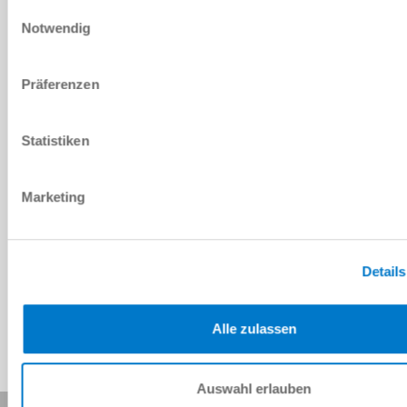
DOWNLOADS
Einwilligungsauswahl
Notwendig
PDF-Datenblatt
Präferenzen
Herunterladen
Statistiken
Marketing
Download CAD-Daten
Herunterladen
Details
Alle zulassen
Auswahl erlauben