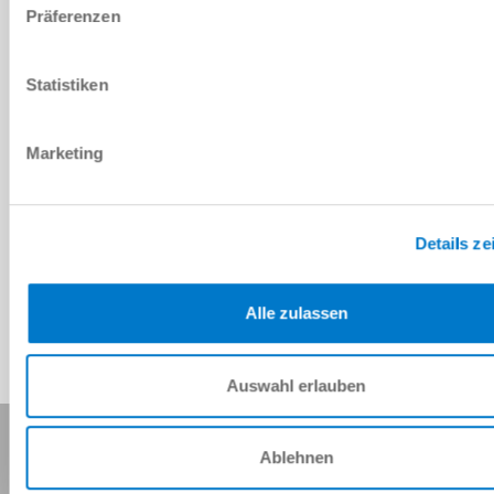
Präferenzen
PDF-Datenblatt
Herunterladen
Statistiken
Marketing
Download CAD-Daten
Details ze
Herunterladen
Alle zulassen
Auswahl erlauben
Diese Seite teilen:
Ablehnen