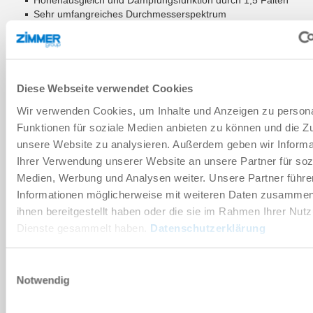
Sehr umfangreiches Durchmesserspektrum
Anwendungsgebiete
Verpackung
Konsumgüter
Intralogistik
Holz und Verbundwerkstoffe
Diese Webseite verwendet Cookies
Wir verwenden Cookies, um Inhalte und Anzeigen zu persona
ZUM WARENKORB HINZUFÜGEN
Funktionen für soziale Medien anbieten zu können und die Zug
unsere Website zu analysieren. Außerdem geben wir Informa
ZUM VERGLEICH HINZUFÜGEN
Ihrer Verwendung unserer Website an unsere Partner für soz
Medien, Werbung und Analysen weiter. Unsere Partner führe
Informationen möglicherweise mit weiteren Daten zusammen,
ihnen bereitgestellt haben oder die sie im Rahmen Ihrer Nut
Technische Daten
Dienste gesammelt haben.
Datenschutzerklärung
Einwilligungsauswahl
DOWNLOADS
Notwendig