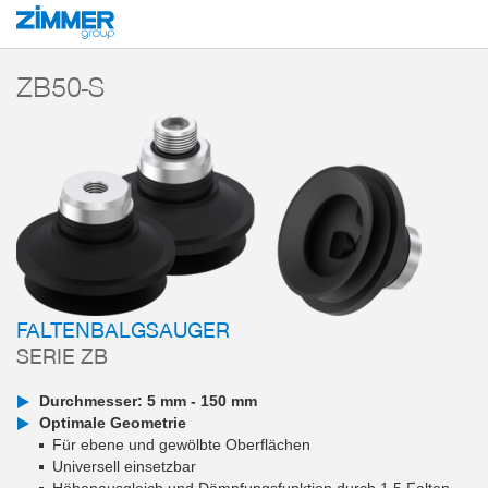
Start
Produkte
Komponenten
Vakuumtechnik
Vakuumsauger
Ser
ZB50-S
FALTENBALGSAUGER
SERIE ZB
Durchmesser: 5 mm - 150 mm
Optimale Geometrie
Für ebene und gewölbte Oberflächen
Universell einsetzbar
Höhenausgleich und Dämpfungsfunktion durch 1,5 Falten