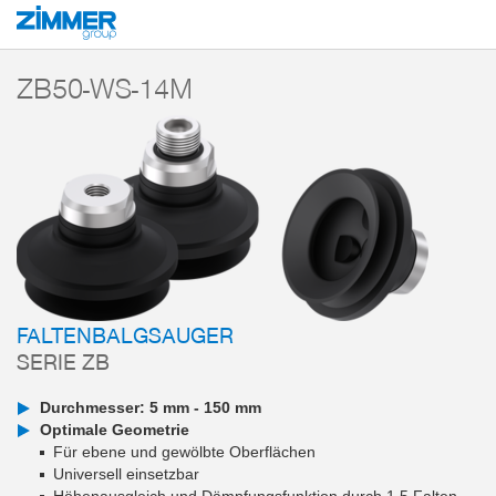
Start
Produkte
Komponenten
Vakuumtechnik
Vakuumsauger
Ser
ZB50-WS-14M
FALTENBALGSAUGER
SERIE ZB
Durchmesser: 5 mm - 150 mm
Optimale Geometrie
Für ebene und gewölbte Oberflächen
Universell einsetzbar
Höhenausgleich und Dämpfungsfunktion durch 1,5 Falten