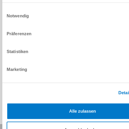
DOWNLOADS
Einwilligungsauswahl
Notwendig
PDF-Datenblatt
Präferenzen
Herunterladen
Statistiken
Marketing
Download CAD-Daten
Herunterladen
Detai
Alle zulassen