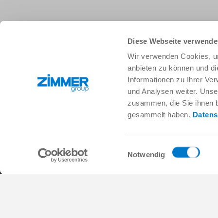
Diese Webseite verwende
+49 78 44 9139-0
info.de@zimmer-group.com
Wir verwenden Cookies, um
anbieten zu können und di
Informationen zu Ihrer Ve
Branchen
Produkte
und Analysen weiter. Unse
Mobilität
Neuheiten
zusammen, die Sie ihnen b
Maschinen- und Anlagenbau
Komponenten
gesammelt haben.
Datens
Konsumgüter
Systemlösungen
Logistik
Verfahrenstechnik
Life Science
SOFT CLOSE
Einwilligungsauswahl
Elektronik
Digital Services
Notwendig
Robotiklösungen
Produktfinder
SOFT CLOSE
Glossar & FAQ
MIM / Kunststoffteile