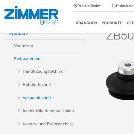
Produktfinder
Produktve
Start
Produkte
Komponenten
Vakuumtechnik
BRANCHEN
PRODUKTE
SER
ZB50
Produkte
Neuheiten
Komponenten
Handhabungstechnik
Robotertechnik
Vakuumtechnik
Industrielle Kommunikation
Klemm- und Bremstechnik