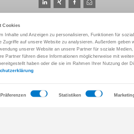
t Cookies
 Inhalte und Anzeigen zu personalisieren, Funktionen für sozia
e Zugriffe auf unsere Website zu analysieren. Außerdem geben w
rwendung unserer Website an unsere Partner für soziale Medien
Service & Kontakt
Unternehmen
re Partner führen diese Informationen möglicherweise mit weite
Ansprechpartner weltweit
THE KNOW-HOW FACTORY
ereitgestellt haben oder die sie im Rahmen Ihrer Nutzung der D
Service-Kontakt
Historie
chutzerklärung
Kontaktformular
Produktionsstandorte
Pre-Sales
Messen & Events
Service
News
Datenbereitstellung / Downloads
Qualitäts- Energie- und Umwe
Präferenzen
Statistiken
Marketin
Anfahrt
Awards
Presse
Verhaltenskodex
AGB