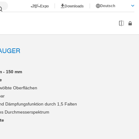
Deutsch
Expo
Downloads
AUGER
m - 150 mm
e
wölbte Oberflächen
bar
nd Dämpfungsfunktion durch 1,5 Falten
es Durchmesserspektrum
te