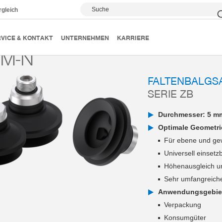
Suche
rgleich
Vakuumsauger
Serie ZB
ZB50M-N
VICE & KONTAKT
UNTERNEHMEN
KARRIERE
M-N
FALTENBALGS
SERIE ZB
Durchmesser: 5 m
Optimale Geometri
Für ebene und ge
Universell einsetz
Höhenausgleich u
Sehr umfangreich
Anwendungsgebie
Verpackung
Konsumgüter