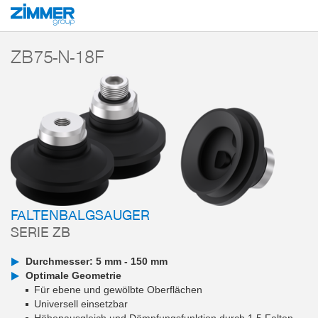
Start
Produkte
Komponenten
Vakuumtechnik
Vakuumsauger
Ser
ZB75-N-18F
FALTENBALGSAUGER
SERIE ZB
Durchmesser: 5 mm - 150 mm
Optimale Geometrie
Für ebene und gewölbte Oberflächen
Universell einsetzbar
Höhenausgleich und Dämpfungsfunktion durch 1,5 Falten