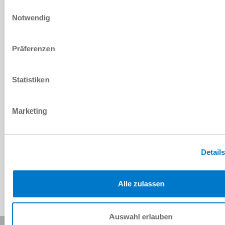
DOWNLOADS
Einwilligungsauswahl
Notwendig
PDF-Datenblatt
Präferenzen
Herunterladen
Statistiken
Marketing
Download CAD-Daten
Herunterladen
Detail
Alle zulassen
Auswahl erlauben