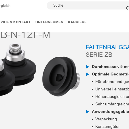
Suche
rgleich
Vakuumsauger
Serie ZB
ZB75B-N-12F-M
VICE & KONTAKT
UNTERNEHMEN
KARRIERE
B-N-12F-M
FALTENBALGS
SERIE ZB
Durchmesser: 5 m
Optimale Geometri
Für ebene und ge
Universell einsetz
Höhenausgleich u
Sehr umfangreich
Anwendungsgebie
Verpackung
Konsumgüter