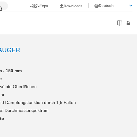
Deutsch
Expo
Downloads
AUGER
m - 150 mm
e
wölbte Oberflächen
bar
nd Dämpfungsfunktion durch 1,5 Falten
es Durchmesserspektrum
te