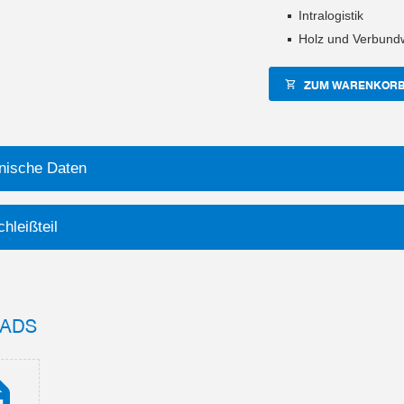
Intralogistik
Holz und Verbundw
ZUM WARENKORB
nische Daten
hleißteil
ADS