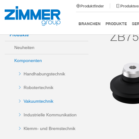
Produktfinder
Produktve
Start
Produkte
Komponenten
Vakuumtechnik
BRANCHEN
PRODUKTE
SER
ZB75
Produkte
Neuheiten
Komponenten
Handhabungstechnik
Robotertechnik
Vakuumtechnik
Industrielle Kommunikation
Klemm- und Bremstechnik