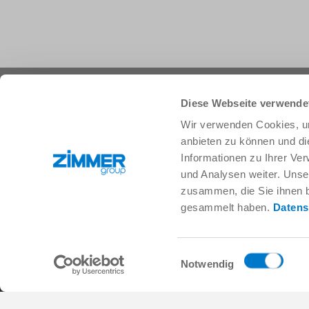
+49 78 44 9139-0
info.de@zimmer-group.com
Diese Webseite verwende
Wir verwenden Cookies, um
anbieten zu können und di
Branchen
Produkte
Informationen zu Ihrer Ve
Mobilität
Neuheiten
und Analysen weiter. Unse
Maschinen- und Anlagenbau
Komponenten
zusammen, die Sie ihnen b
Konsumgüter
Systemlösungen
gesammelt haben.
Datens
Logistik
Verfahrenstechnik
Life Science
SOFT CLOSE
Elektronik
Digital Services
Einwilligungsauswahl
Robotiklösungen
Produktfinder
Notwendig
SOFT CLOSE
Glossar & FAQ
MIM / Kunststoffteile