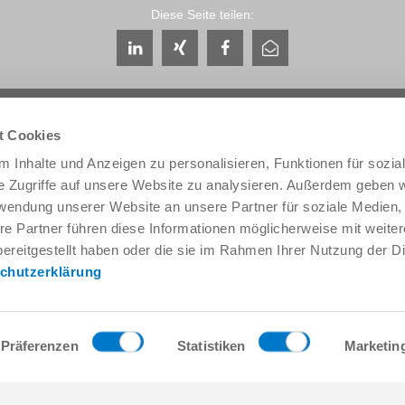
Diese Seite teilen:
t Cookies
 Inhalte und Anzeigen zu personalisieren, Funktionen für sozia
e Zugriffe auf unsere Website zu analysieren. Außerdem geben w
Service & Kontakt
Unternehmen
rwendung unserer Website an unsere Partner für soziale Medien
Ansprechpartner weltweit
THE KNOW-HOW FACTORY
re Partner führen diese Informationen möglicherweise mit weite
Service-Kontakt
Historie
ereitgestellt haben oder die sie im Rahmen Ihrer Nutzung der D
Kontaktformular
Produktionsstandorte
chutzerklärung
Pre-Sales
Messen & Events
Service
News
Datenbereitstellung / Downloads
Qualitäts- Energie- und Umwe
Anfahrt
Awards
Präferenzen
Statistiken
Marketin
Presse
Verhaltenskodex
AGB