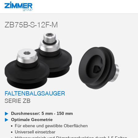
Start
Produkte
Komponenten
Vakuumtechnik
Vakuumsauger
Ser
ZB75B-S-12F-M
FALTENBALGSAUGER
SERIE ZB
Durchmesser: 5 mm - 150 mm
Optimale Geometrie
Für ebene und gewölbte Oberflächen
Universell einsetzbar
Höhenausgleich und Dämpfungsfunktion durch 1,5 Falten