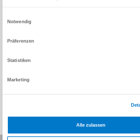
DOWNLOADS
Einwilligungsauswahl
Notwendig
PDF-Datenblatt
Herunterladen
Präferenzen
Statistiken
Download CAD-Daten
Marketing
Herunterladen
Deta
Alle zulassen