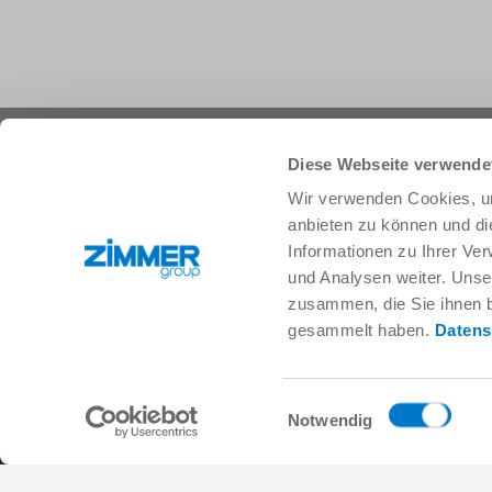
+49 78 44 9139-0
info.de@zimmer-group.com
Diese Webseite verwende
Wir verwenden Cookies, um
anbieten zu können und di
Branchen
Produkte
Informationen zu Ihrer Ve
Mobilität
Neuheiten
und Analysen weiter. Unse
Maschinen- und Anlagenbau
Komponenten
zusammen, die Sie ihnen b
Konsumgüter
Systemlösungen
gesammelt haben.
Datens
Logistik
Verfahrenstechnik
Life Science
SOFT CLOSE
Elektronik
Digital Services
Einwilligungsauswahl
Robotiklösungen
Produktfinder
Notwendig
SOFT CLOSE
Glossar & FAQ
MIM / Kunststoffteile