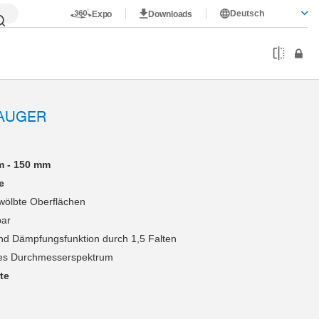
Deutsch
Expo
Downloads
AUGER
m - 150 mm
e
wölbte Oberflächen
bar
nd Dämpfungsfunktion durch 1,5 Falten
es Durchmesserspektrum
te