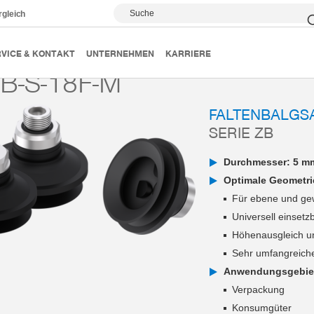
Suche
rgleich
Vakuumsauger
Serie ZB
ZB75B-S-18F-M
VICE & KONTAKT
UNTERNEHMEN
KARRIERE
B-S-18F-M
FALTENBALGS
SERIE ZB
Durchmesser: 5 m
Optimale Geometri
Für ebene und ge
Universell einsetz
Höhenausgleich u
Sehr umfangreich
Anwendungsgebie
Verpackung
Konsumgüter