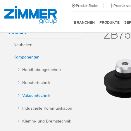
Produktfinder
Produktve
Start
Produkte
Komponenten
Vakuumtechnik
BRANCHEN
PRODUKTE
SER
ZB75
Produkte
Neuheiten
Komponenten
Handhabungstechnik
Robotertechnik
Vakuumtechnik
Industrielle Kommunikation
Klemm- und Bremstechnik