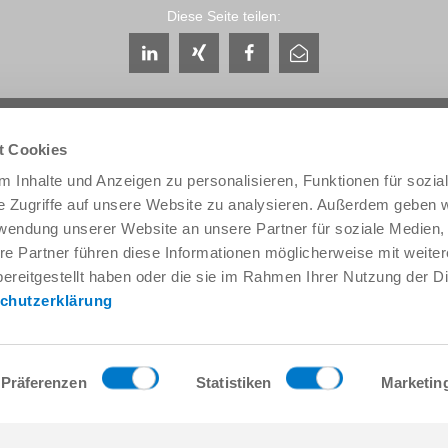
Diese Seite teilen:
t Cookies
 Inhalte und Anzeigen zu personalisieren, Funktionen für sozia
e Zugriffe auf unsere Website zu analysieren. Außerdem geben w
Service & Kontakt
Unternehmen
rwendung unserer Website an unsere Partner für soziale Medien
Ansprechpartner weltweit
THE KNOW-HOW FACTORY
re Partner führen diese Informationen möglicherweise mit weite
Service-Kontakt
Historie
ereitgestellt haben oder die sie im Rahmen Ihrer Nutzung der D
Kontaktformular
Produktionsstandorte
chutzerklärung
Pre-Sales
Messen & Events
Service
News
Datenbereitstellung / Downloads
Qualitäts- Energie- und Umwe
Anfahrt
Awards
Präferenzen
Statistiken
Marketin
Presse
Verhaltenskodex
AGB