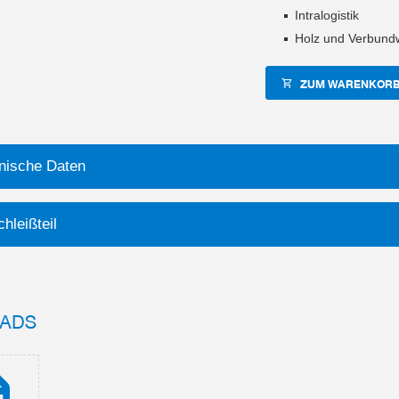
Intralogistik
Holz und Verbundw
ZUM WARENKORB
nische Daten
hleißteil
ADS