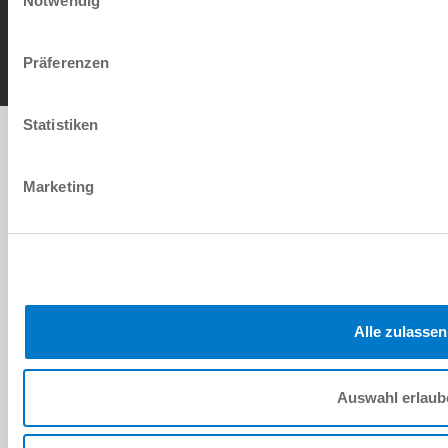
Notwendig
AGB
Datenschutz
Impressum
Kontakt
Copyright © ZIMMER GROUP 2026
Präferenzen
Statistiken
Marketing
Alle zulassen
Auswahl erlaub