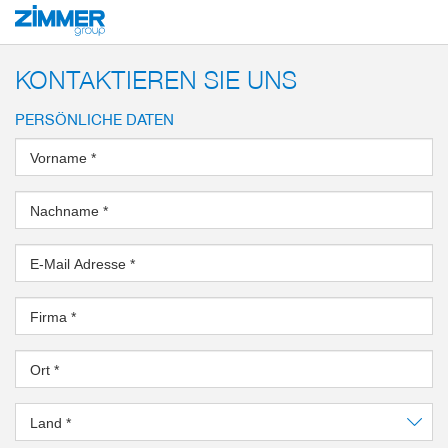
Start
Produkte
Systemlösungen
End-of-Arm-Tools und Greifsysteme
KONTAKTIEREN SIE UNS
PERSÖNLICHE DATEN
Vorname
*
Nachname
*
E-Mail Adresse
*
Firma
*
Ort
*
Land
*