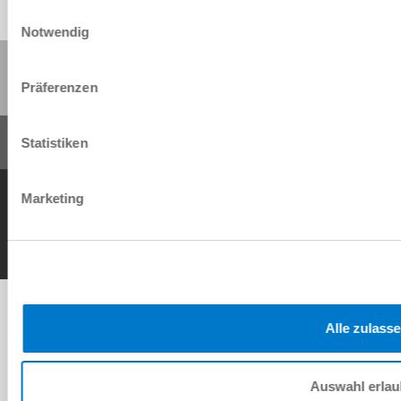
Einwilligungsauswahl
Notwendig
Diese Seite teilen:
Präferenzen
Statistiken
AGB
Datenschutz
Impressum
Kontakt
Marketing
Copyright © ZIMMER GROUP 2026
Alle zulass
Auswahl erla