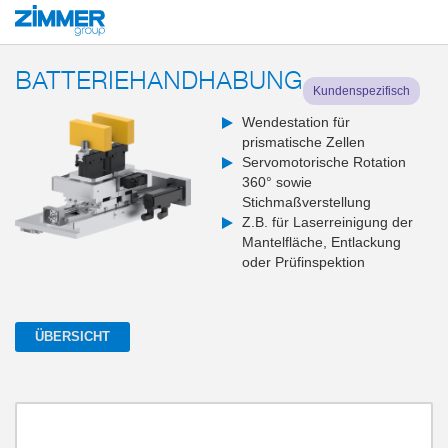
Start
Produkte
Systemlösungen
End-of-Arm-Tools und Greifsysteme
BATTERIEHANDHABUNG
Kundenspezifisch
Wendestation für
prismatische Zellen
Servomotorische Rotation
360° sowie
Stichmaßverstellung
Z.B. für Laserreinigung der
Mantelfläche, Entlackung
oder Prüfinspektion
ÜBERSICHT