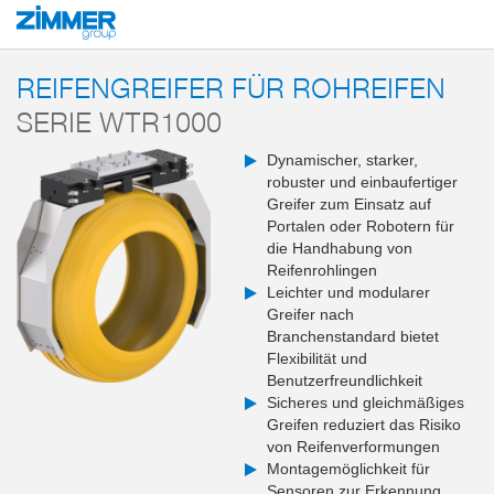
Start
Produkte
Systemlösungen
End-of-Arm-Tools und Greifsysteme
REIFENGREIFER FÜR ROHREIFEN
SERIE WTR1000
Dynamischer, starker,
robuster und einbaufertiger
Greifer zum Einsatz auf
Portalen oder Robotern für
die Handhabung von
Reifenrohlingen
Leichter und modularer
Greifer nach
Branchenstandard bietet
Flexibilität und
Benutzerfreundlichkeit
Sicheres und gleichmäßiges
Greifen reduziert das Risiko
von Reifenverformungen
Montagemöglichkeit für
Sensoren zur Erkennung