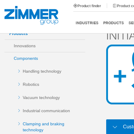
Product finder
Product 
Start
Products
Components
Clamping and braking
INDUSTRIES
PRODUCTS
SE
INIT
Products
Innovations
Components
Handling technology
Robotics
Vacuum technology
Industrial communication
Clamping and braking
Cust
technology