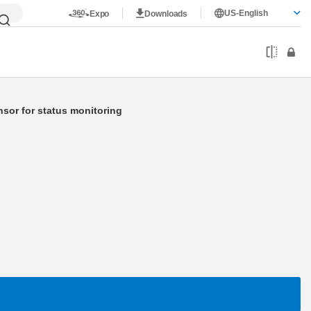
US-English
Expo
Downloads
ions
Initiator query
ensor for status monitoring