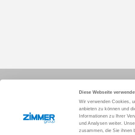
Diese Webseite verwende
Wir verwenden Cookies, um
anbieten zu können und di
Informationen zu Ihrer Ve
+1 828 855 9722
info.us@zimmer-group.com
und Analysen weiter. Unse
zusammen, die Sie ihnen b