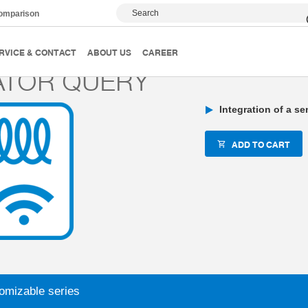
Search
comparison
 technology
Clamping and braking elements
Individualizat
RVICE & CONTACT
ABOUT US
CAREER
IATOR QUERY
Integration of a s
ADD TO CART
omizable series