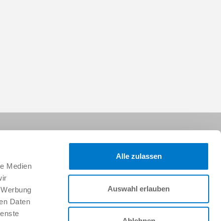
Alle zulassen
le Medien
ir
Auswahl erlauben
, Werbung
Follow us on:
ren Daten
ienste
Ablehnen