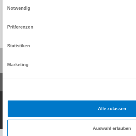
Einwilligungsauswahl
Download
Notwendig
Präferenzen
Statistiken
Share this page:
Marketing
General Terms and Conditions
Data Protection Policy
Imprint
Contact
Copyright © ZIMMER GROUP 2026
Alle zulassen
Auswahl erlauben