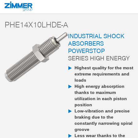
Start
Products
Components
Damping technology
PowerStop industri
PHE14X10LHDE-A
INDUSTRIAL SHOCK
ABSORBERS
POWERSTOP
SERIES HIGH ENERGY
Highest quality for the most
extreme requirements and
loads
High energy absorption
thanks to maximum
utilization in each piston
position
Low-vibration and precise
braking due to the
constantly narrowing spiral
groove
Less wear thanks to the