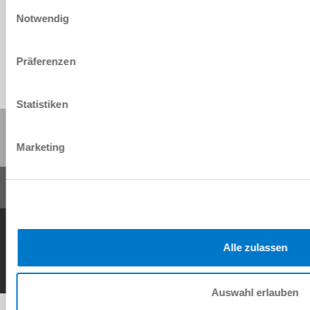
Einwilligungsauswahl
Download
Notwendig
Präferenzen
Statistiken
Share this page:
Marketing
General Terms and Conditions
Data Protection Policy
Imprint
Contact
Copyright © ZIMMER GROUP 2026
Alle zulassen
Auswahl erlauben