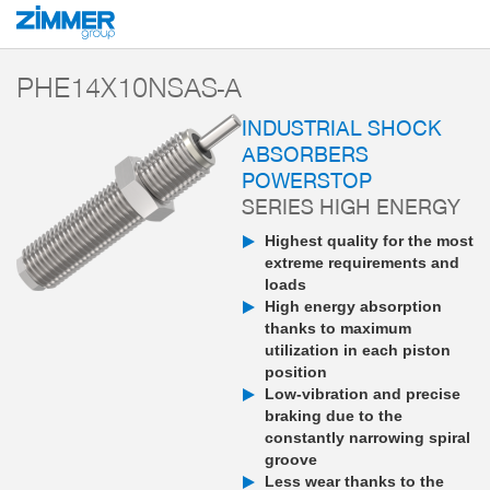
Start
Products
Components
Damping technology
PowerStop industri
PHE14X10NSAS-A
INDUSTRIAL SHOCK
ABSORBERS
POWERSTOP
SERIES HIGH ENERGY
Highest quality for the most
extreme requirements and
loads
High energy absorption
thanks to maximum
utilization in each piston
position
Low-vibration and precise
braking due to the
constantly narrowing spiral
groove
Less wear thanks to the