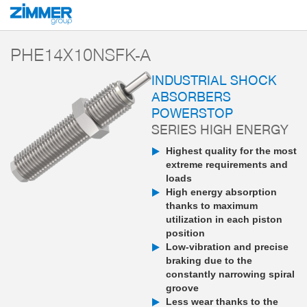
Start
Products
Components
Damping technology
PowerStop industri
PHE14X10NSFK-A
INDUSTRIAL SHOCK
ABSORBERS
POWERSTOP
SERIES HIGH ENERGY
Highest quality for the most
extreme requirements and
loads
High energy absorption
thanks to maximum
utilization in each piston
position
Low-vibration and precise
braking due to the
constantly narrowing spiral
groove
Less wear thanks to the