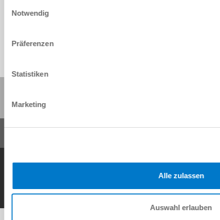
Einwilligungsauswahl
Download
Notwendig
Präferenzen
Statistiken
Share this page:
Marketing
General Terms and Conditions
Data Protection Policy
Imprint
Contact
Copyright © ZIMMER GROUP 2026
Alle zulassen
Auswahl erlauben