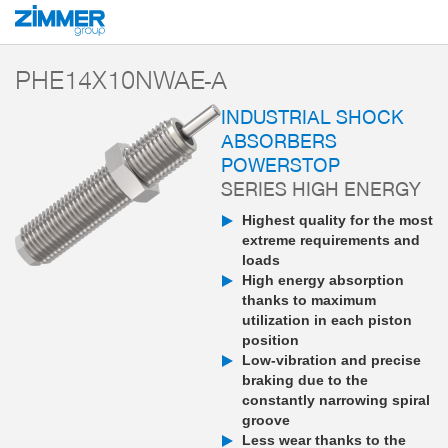
Start
Products
Components
Damping technology
PowerStop industri
PHE14X10NWAE-A
INDUSTRIAL SHOCK
ABSORBERS
POWERSTOP
SERIES HIGH ENERGY
Highest quality for the most
extreme requirements and
loads
High energy absorption
thanks to maximum
utilization in each piston
position
Low-vibration and precise
braking due to the
constantly narrowing spiral
groove
Less wear thanks to the