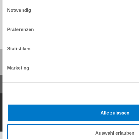
Einwilligungsauswahl
Download
Notwendig
Präferenzen
Statistiken
Share this page:
Marketing
General Terms and Conditions
Data Protection Policy
Imprint
Contact
Copyright © ZIMMER GROUP 2026
Alle zulassen
Auswahl erlauben