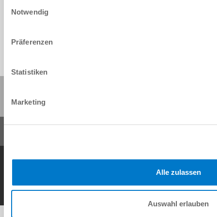
Einwilligungsauswahl
Download
Notwendig
Präferenzen
Statistiken
Share this page:
Marketing
General Terms and Conditions
Data Protection Policy
Imprint
Contact
Alle zulassen
Copyright © ZIMMER GROUP 2026
Auswahl erlauben