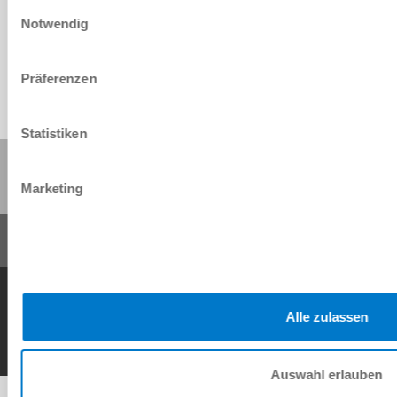
Einwilligungsauswahl
Download
Notwendig
Präferenzen
Statistiken
Share this page:
Marketing
General Terms and Conditions
Data Protection Policy
Imprint
Contact
Copyright © ZIMMER GROUP 2026
Alle zulassen
Auswahl erlauben