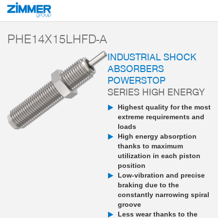
Start
Products
Components
Damping technology
PowerStop industri
PHE14X15LHFD-A
INDUSTRIAL SHOCK
ABSORBERS
POWERSTOP
SERIES HIGH ENERGY
Highest quality for the most
extreme requirements and
loads
High energy absorption
thanks to maximum
utilization in each piston
position
Low-vibration and precise
braking due to the
constantly narrowing spiral
groove
Less wear thanks to the