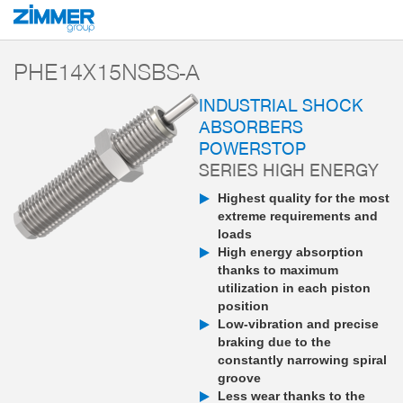
Start
Products
Components
Damping technology
PowerStop industri
PHE14X15NSBS-A
INDUSTRIAL SHOCK
ABSORBERS
POWERSTOP
SERIES HIGH ENERGY
Highest quality for the most
extreme requirements and
loads
High energy absorption
thanks to maximum
utilization in each piston
position
Low-vibration and precise
braking due to the
constantly narrowing spiral
groove
Less wear thanks to the