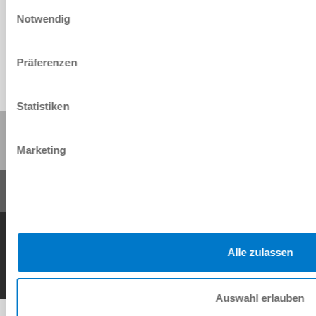
Einwilligungsauswahl
Download
Notwendig
Präferenzen
Statistiken
Share this page:
Marketing
General Terms and Conditions
Data Protection Policy
Imprint
Contact
Copyright © ZIMMER GROUP 2026
Alle zulassen
Auswahl erlauben