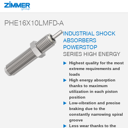
Start
Products
Components
Damping technology
PowerStop industri
PHE16X10LMFD-A
INDUSTRIAL SHOCK
ABSORBERS
POWERSTOP
SERIES HIGH ENERGY
Highest quality for the most
extreme requirements and
loads
High energy absorption
thanks to maximum
utilization in each piston
position
Low-vibration and precise
braking due to the
constantly narrowing spiral
groove
Less wear thanks to the