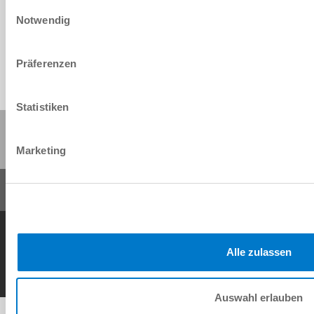
Einwilligungsauswahl
Download
Notwendig
Präferenzen
Statistiken
Share this page:
Marketing
General Terms and Conditions
Data Protection Policy
Imprint
Contact
Copyright © ZIMMER GROUP 2026
Alle zulassen
Auswahl erlauben