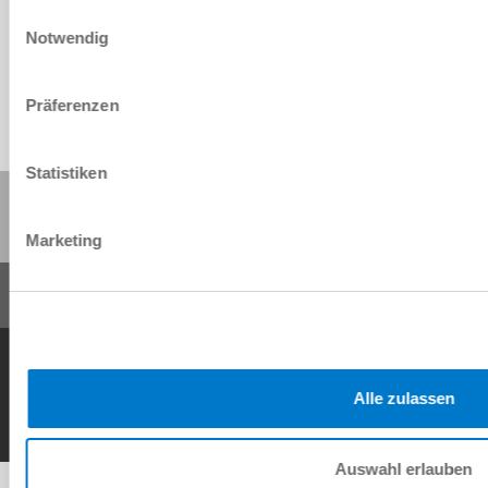
Einwilligungsauswahl
Download
Notwendig
Präferenzen
Statistiken
Share this page:
Marketing
General Terms and Conditions
Data Protection Policy
Imprint
Contact
Copyright © ZIMMER GROUP 2026
Alle zulassen
Auswahl erlauben