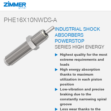
Start
Products
Components
Damping technology
PowerStop industri
PHE16X10NWDS-A
INDUSTRIAL SHOCK
ABSORBERS
POWERSTOP
SERIES HIGH ENERGY
Highest quality for the most
extreme requirements and
loads
High energy absorption
thanks to maximum
utilization in each piston
position
Low-vibration and precise
braking due to the
constantly narrowing spiral
groove
Less wear thanks to the