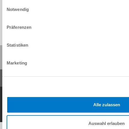
Einwilligungsauswahl
Download
Notwendig
Präferenzen
Statistiken
Share this page:
Marketing
General Terms and Conditions
Data Protection Policy
Imprint
Contact
Copyright © ZIMMER GROUP 2026
Alle zulassen
Auswahl erlauben