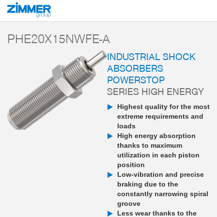
Start
Products
Components
Damping technology
PowerStop industri
PHE20X15NWFE-A
INDUSTRIAL SHOCK
ABSORBERS
POWERSTOP
SERIES HIGH ENERGY
Highest quality for the most
extreme requirements and
loads
High energy absorption
thanks to maximum
utilization in each piston
position
Low-vibration and precise
braking due to the
constantly narrowing spiral
groove
Less wear thanks to the