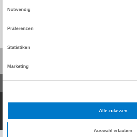
Einwilligungsauswahl
Download
Notwendig
Präferenzen
Statistiken
Share this page:
Marketing
General Terms and Conditions
Data Protection Policy
Imprint
Contact
Copyright © ZIMMER GROUP 2026
Alle zulassen
Auswahl erlauben