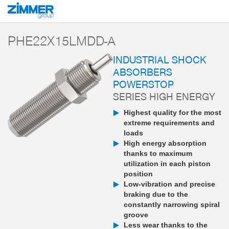
Start
Products
Components
Damping technology
PowerStop industri
PHE22X15LMDD-A
INDUSTRIAL SHOCK
ABSORBERS
POWERSTOP
SERIES HIGH ENERGY
Highest quality for the most
extreme requirements and
loads
High energy absorption
thanks to maximum
utilization in each piston
position
Low-vibration and precise
braking due to the
constantly narrowing spiral
groove
Less wear thanks to the