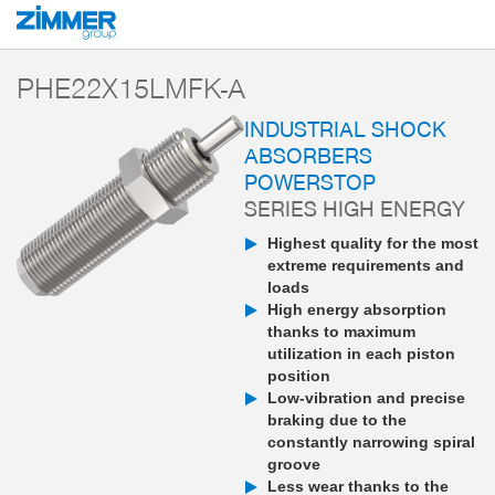
Start
Products
Components
Damping technology
PowerStop industri
PHE22X15LMFK-A
INDUSTRIAL SHOCK
ABSORBERS
POWERSTOP
SERIES HIGH ENERGY
Highest quality for the most
extreme requirements and
loads
High energy absorption
thanks to maximum
utilization in each piston
position
Low-vibration and precise
braking due to the
constantly narrowing spiral
groove
Less wear thanks to the