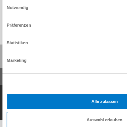
Einwilligungsauswahl
Download
Notwendig
Präferenzen
Statistiken
Share this page:
Marketing
General Terms and Conditions
Data Protection Policy
Imprint
Contact
Copyright © ZIMMER GROUP 2026
Alle zulassen
Auswahl erlauben