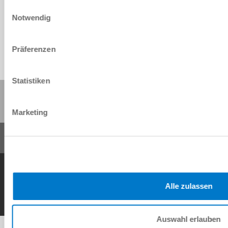
Einwilligungsauswahl
Download
Notwendig
Präferenzen
Statistiken
Share this page:
Marketing
General Terms and Conditions
Data Protection Policy
Imprint
Contact
Copyright © ZIMMER GROUP 2026
Alle zulassen
Auswahl erlauben