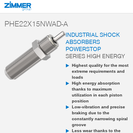
Start
Products
Components
Damping technology
PowerStop industri
PHE22X15NWAD-A
INDUSTRIAL SHOCK
ABSORBERS
POWERSTOP
SERIES HIGH ENERGY
Highest quality for the most
extreme requirements and
loads
High energy absorption
thanks to maximum
utilization in each piston
position
Low-vibration and precise
braking due to the
constantly narrowing spiral
groove
Less wear thanks to the