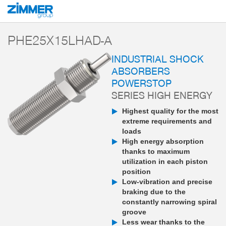
Start
Products
Components
Damping technology
PowerStop industri
PHE25X15LHAD-A
INDUSTRIAL SHOCK
ABSORBERS
POWERSTOP
SERIES HIGH ENERGY
Highest quality for the most
extreme requirements and
loads
High energy absorption
thanks to maximum
utilization in each piston
position
Low-vibration and precise
braking due to the
constantly narrowing spiral
groove
Less wear thanks to the