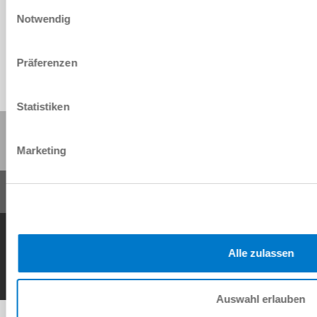
Einwilligungsauswahl
Download
Notwendig
Präferenzen
Statistiken
Share this page:
Marketing
General Terms and Conditions
Data Protection Policy
Imprint
Contact
Copyright © ZIMMER GROUP 2026
Alle zulassen
Auswahl erlauben