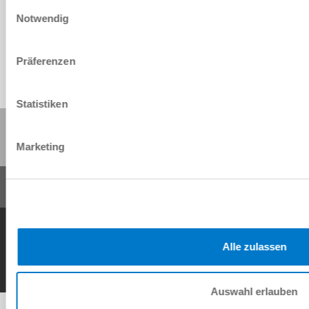
Einwilligungsauswahl
Download
Notwendig
Präferenzen
Statistiken
Share this page:
Marketing
General Terms and Conditions
Data Protection Policy
Imprint
Contact
Copyright © ZIMMER GROUP 2026
Alle zulassen
Auswahl erlauben