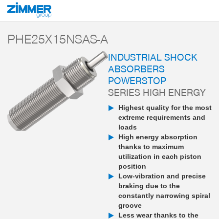
Start
Products
Components
Damping technology
PowerStop industri
PHE25X15NSAS-A
INDUSTRIAL SHOCK
ABSORBERS
POWERSTOP
SERIES HIGH ENERGY
Highest quality for the most
extreme requirements and
loads
High energy absorption
thanks to maximum
utilization in each piston
position
Low-vibration and precise
braking due to the
constantly narrowing spiral
groove
Less wear thanks to the