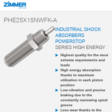
Start
Products
Components
Damping technology
PowerStop industri
PHE25X15NWFK-A
INDUSTRIAL SHOCK
ABSORBERS
POWERSTOP
SERIES HIGH ENERGY
Highest quality for the most
extreme requirements and
loads
High energy absorption
thanks to maximum
utilization in each piston
position
Low-vibration and precise
braking due to the
constantly narrowing spiral
groove
Less wear thanks to the