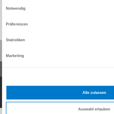
Einwilligungsauswahl
Download
Notwendig
Präferenzen
Statistiken
Share this page:
Marketing
General Terms and Conditions
Data Protection Policy
Imprint
Contact
Copyright © ZIMMER GROUP 2026
Alle zulassen
Auswahl erlauben