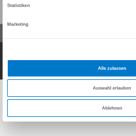
Statistiken
Share this page:
Marketing
General Terms and Conditions
Data Protection Policy
Imprint
Contact
Copyright © ZIMMER GROUP 2026
Alle zulassen
Auswahl erlauben
Ablehnen