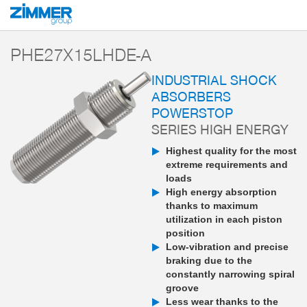
Start
Products
Components
Damping technology
PowerStop industri
PHE27X15LHDE-A
INDUSTRIAL SHOCK
ABSORBERS
POWERSTOP
SERIES HIGH ENERGY
Highest quality for the most
extreme requirements and
loads
High energy absorption
thanks to maximum
utilization in each piston
position
Low-vibration and precise
braking due to the
constantly narrowing spiral
groove
Less wear thanks to the