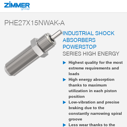
Start
Products
Components
Damping technology
PowerStop industri
PHE27X15NWAK-A
INDUSTRIAL SHOCK
ABSORBERS
POWERSTOP
SERIES HIGH ENERGY
Highest quality for the most
extreme requirements and
loads
High energy absorption
thanks to maximum
utilization in each piston
position
Low-vibration and precise
braking due to the
constantly narrowing spiral
groove
Less wear thanks to the