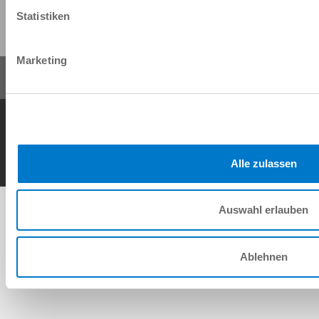
Share this page:
Statistiken
Marketing
General Terms and Conditions
Data Protection Policy
Imprint
Contact
Copyright © ZIMMER GROUP 2026
Alle zulassen
Auswahl erlauben
Ablehnen