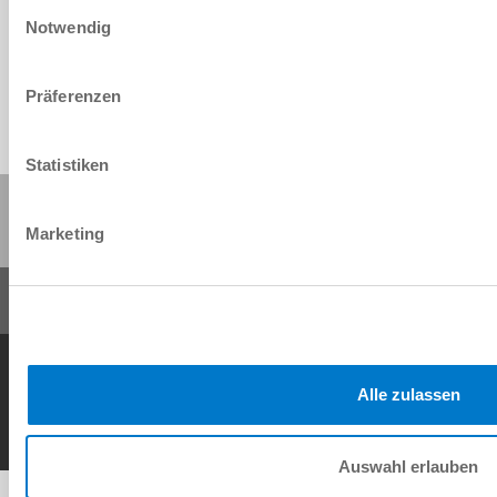
Einwilligungsauswahl
Download
Notwendig
Präferenzen
Statistiken
Share this page:
Marketing
General Terms and Conditions
Data Protection Policy
Imprint
Contact
Alle zulassen
Copyright © ZIMMER GROUP 2026
Auswahl erlauben