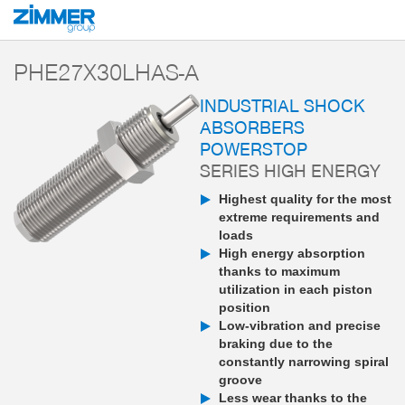
Start
Products
Components
Damping technology
PowerStop industri
PHE27X30LHAS-A
INDUSTRIAL SHOCK
ABSORBERS
POWERSTOP
SERIES HIGH ENERGY
Highest quality for the most
extreme requirements and
loads
High energy absorption
thanks to maximum
utilization in each piston
position
Low-vibration and precise
braking due to the
constantly narrowing spiral
groove
Less wear thanks to the